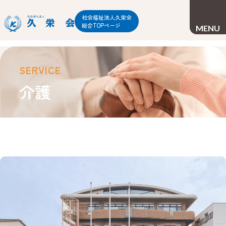
社会福祉法人久栄会
総合TOPページ
CLOSE
MENU
SERVICE
介護